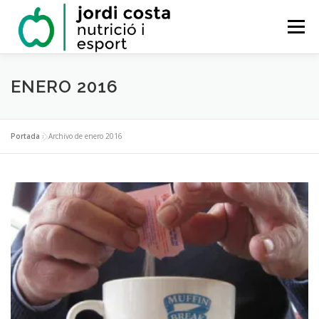
Saltar
al
Menú
contenido
SOBRE MÍ
SERVICIOS
NOTICIAS
ENERO 2016
RESERVAR
CONTACTO
Portada
»
Archivo de enero 2016