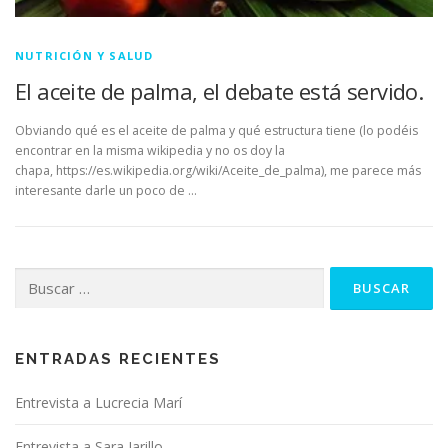
NUTRICIÓN Y SALUD
El aceite de palma, el debate está servido.
Obviando qué es el aceite de palma y qué estructura tiene (lo podéis
encontrar en la misma wikipedia y no os doy la
chapa, https://es.wikipedia.org/wiki/Aceite_de_palma), me parece más
interesante darle un poco de …
Buscar:
ENTRADAS RECIENTES
Entrevista a Lucrecia Marí
Entrevista a Sara Jarillo